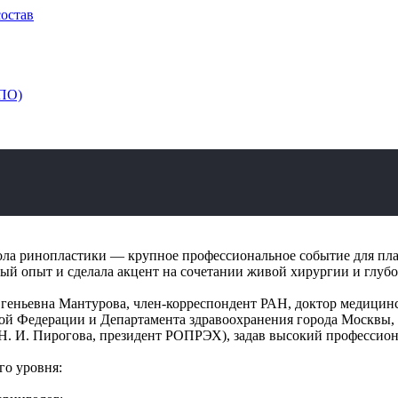
состав
ДПО)
а ринопластики — крупное профессиональное событие для плас
 опыт и сделала акцент на сочетании живой хирургии и глубок
вгеньевна Мантурова, член-корреспондент РАН, доктор медицин
ой Федерации и Департамента здравоохранения города Москвы,
Н. И. Пирогова, президент РОПРЭХ), задав высокий профессио
го уровня: