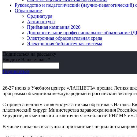
Руководство и педагогический (научно-педагогический) 
Образование
Ординатура
Аспирантура
Приёмная кампания 2026
Дополнительное профессиональное образование (
Электронная образовательная среда
Электронная библиотечная система
Подписаться на рассылку
Введите Ваше e-mail:
*
Подписаться
26-27 июня в Учебном центре «ЛАНЦЕТЪ» прошла Летняя школ
программа объединила международный и российский экспертный
С приветственным словом к участникам обратилась Наталья Е
пластический хирург Министерства здравоохранения Российск
хирургии, косметологии и клеточных технологий РНИМУ им. 
В числе спикеров выступили признанные специалисты мирово