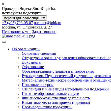
×
Проверка Яндекс.SmartCaptcha,
пожалуйста подождите
Версия для слабовидящих
+7 (495) 798-05-07
u.center@iphk.ru
Москва, ул. Ольховская, д. 27
Перезвонить мне
Задать вопрос
Об организации
Основные сведения
Структура и органы управления образовательной о
Документы
Образование
Образовательные стандарты и требования
Руководство. Педагогический (научно-педагогическ
Материально-техническое обеспечение и оснащённос
Полезные ресурсы
Стипендии и иные виды материальной поддержки
Платные образовательные услуги
Финансово-хозяйственная деятельность
Вакантные места для приема (перевода)
Противодействие коррупции