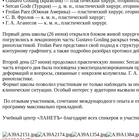
• Gustavo Gosling (Бразилия) — пластический хирург, оторинол
• Sercan Gode (Турция) — д. м. н., пластический хирург, ото
• Froilan Paez (Южная Америка) — пластический хирург, отори
• С. В. Фролов — к. м. н., пластический хирург;
• Г. А. Аганесов — к. м. н., пластический хирург.
Первый день школы (26 июня) открылся блоком живой хирургии
погрузились в лекционную часть: Gustavo Gosling раскрыл те
ринопластикой. Froilan Paez представил свой подход к структ
контурному графтингу, а также подробно разобрал протокол де
Второй день (27 июня) продолжил практическую линию: Serca
часть второго дня была посвящена узкоспециализированным п
деформаций и вопросы, связанные с некрозом колумеллы. Г. А
ринопластике.
Формат школы позволил участникам не только наблюдать за оп
клинические ситуации. Особый интерес у аудитории вызвали 
По отзывам участников, сочетание международного опыта и от
программу максимально прикладной.
Учебный центр «ЛАНЕТЪ» благодарят всех спикеров и участни