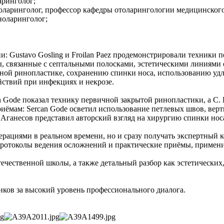
аринголог;
риноларинголог, профессор кафедры отоларингологии медицинског
ноларинголог;
: Gustavo Gosling и Froilan Paez продемонстрировали техники 
мы, связанные с септальными полосками, эстетическими линиями
урной ринопластике, сохранению спинки носа, использованию уд
йствий при инфекциях и некрозе.
n Gode показал технику первичной закрытой ринопластики, а С
риёмам: Sercan Gode осветил использование петлевых швов, вер
. Аганесов представил авторский взгляд на хирургию спинки но
ерациями в реальном времени, но и сразу получать экспертный
протоколы ведения осложнений и практические приёмы, примени
ечественной школы, а также детальный разбор как эстетических
ков за высокий уровень профессионального диалога.