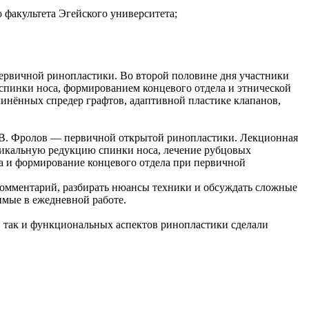
о факультета Эгейского университета;
первичной ринопластики. Во второй половине дня участники
 спинки носа, формированием концевого отдела и этнической
линённых спредер графтов, адаптивной пластике клапанов,
. В. Фролов — первичной открытой ринопластики. Лекционная
тикальную редукцию спинки носа, лечение рубцовых
са и формирование концевого отдела при первичной
 комментарий, разбирать нюансы техники и обсуждать сложные
мые в ежедневной работе.
, так и функциональных аспектов ринопластики сделали