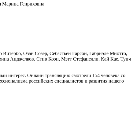
я Марина Генриховна
 Витербо, Озан Созер, Себастьен Гарсон, Габриэле Миотто,
ина Анджелков, Стив Коэн, Мэтт Стефанелли, Кай Кае, Тунч
ный интерес. Онлайн трансляцию смотрели 154 человека со
ессионализма российских специалистов и развития нашего