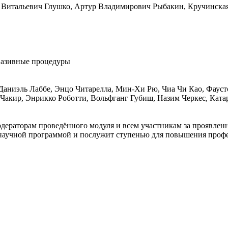
р Витальевич Глушко, Артур Владимирович Рыбакин, Кручинска
вазивные процедуры
аниэль Лаббе, Энцо Читарелла, Мин-Хи Рю, Чиа Чи Као, Фаусто
акир, Энрикко Роботти, Вольфганг Губиш, Назим Черкес, Катар
дераторам проведённого модуля и всем участникам за проявлен
й научной программой и послужит ступенью для повышения проф