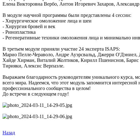
Елена Викторовна Вербо, Антон Игоревич Захаров, Александ
В модуле научной программы были представлены 4 сессии:
- Хирургическое омоложение лица и шеи
- Хирургия бровей и век
- Ринопластика
- Регенеративные техники омоложения лица и минимально ин
В третьем модуле приняли участие 24 эксперта ISAPS:
Марио Пелле-Чераволо, Андре Ауэрсвальд, Джерри О'Дэниел, Д
Хайде Хирман, Виталий Жолтиков, Кирилл Пшениснов, Барис Ч
Тирияки, Алексис Верпаэле.
Выражаем благодарность руководителям уникального курса, мо
всего мира. Надеемся, что этот модуль запомнится интересно
профессионального сообщества в целом!
До встречи в следующем году!
Назад