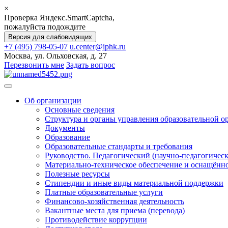
×
Проверка Яндекс.SmartCaptcha,
пожалуйста подождите
Версия для слабовидящих
+7 (495) 798-05-07
u.center@iphk.ru
Москва, ул. Ольховская, д. 27
Перезвонить мне
Задать вопрос
Об организации
Основные сведения
Структура и органы управления образовательной о
Документы
Образование
Образовательные стандарты и требования
Руководство. Педагогический (научно-педагогическ
Материально-техническое обеспечение и оснащённос
Полезные ресурсы
Стипендии и иные виды материальной поддержки
Платные образовательные услуги
Финансово-хозяйственная деятельность
Вакантные места для приема (перевода)
Противодействие коррупции