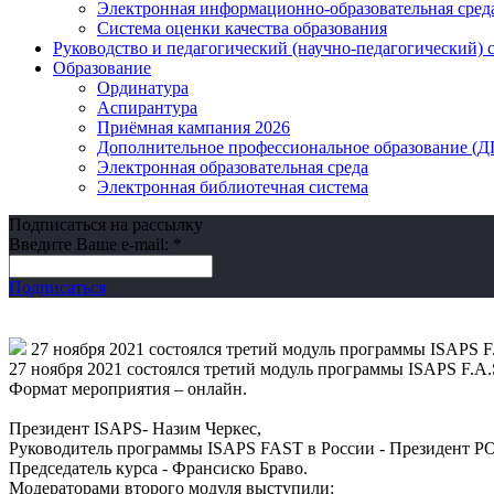
Электронная информационно-образовательная сред
Система оценки качества образования
Руководство и педагогический (научно-педагогический) 
Образование
Ординатура
Аспирантура
Приёмная кампания 2026
Дополнительное профессиональное образование (
Электронная образовательная среда
Электронная библиотечная система
Подписаться на рассылку
Введите Ваше e-mail:
*
Подписаться
27 ноября 2021 состоялся третий модуль программы ISAPS F
27 ноября 2021 состоялся третий модуль программы ISAPS F.A
Формат мероприятия – онлайн.
Президент ISAPS- Назим Черкес,
Руководитель программы ISAPS FAST в России - Президент Р
Председатель курса - Франсиско Браво.
Модераторами второго модуля выступили: