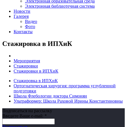
Электронная образовательная среда
Электронная библиотечная система
Новости
Галерея
Видео
Фото
Контакты
Стажировка в ИПХиК
Мероприятия
Стажировки
Стажировки в ИПХиК
Стажировка в ИПХиК
Ортогнатическая хирургия: программа углубленной
подготовки
Школа Флебологии доктора Симонян
Ультраформер: Школа Раховой Ирины Константиновны
Подписаться на рассылку
Введите Ваше e-mail:
*
Подписаться