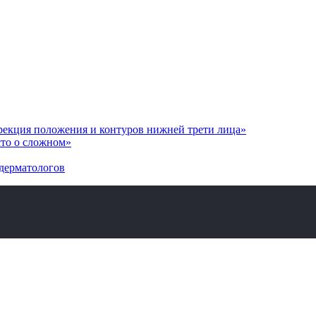
рекция положения и контуров нижней трети лица»
сто о сложном»
дерматологов