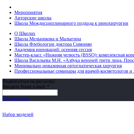
Мероприятия
Авторские школы
Школа Междисциплинарного подхода к ринохирургии
О Школах
Школа Мельникова и Малыгина
Школа Флебологии доктора Симонян
Академия инноваций: осенняя сессия
Мастер-класс «Нижняя челюсть (BSSO): комплексная кор
Школа Васильева М.Н. «Азбука верхней трети лица. Про
Минимально инвазивная ортогнатическая хирургия
Профессиональные семинары для врачей‑косметологов и 
Подписаться на рассылку
Введите Ваше e-mail:
*
Подписаться
Набор моделей