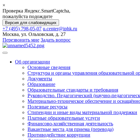
×
Проверка Яндекс.SmartCaptcha,
пожалуйста подождите
Версия для слабовидящих
+7 (495) 798-05-07
u.center@iphk.ru
Москва, ул. Ольховская, д. 27
Перезвонить мне
Задать вопрос
Об организации
Основные сведения
Структура и органы управления образовательной о
Документы
Образование
Образовательные стандарты и требования
Руководство. Педагогический (научно-педагогическ
Материально-техническое обеспечение и оснащённос
Полезные ресурсы
Стипендии и иные виды материальной поддержки
Платные образовательные услуги
Финансово-хозяйственная деятельность
Вакантные места для приема (перевода)
Противодействие коррупции