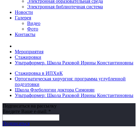
Электронная образовательная среда
Электронная библиотечная система
Новости
Галерея
Видео
Фото
Контакты
Мероприятия
Стажировки
Ультраформер. Школа Раховой Ирины Константиновны
Стажировка в ИПХиК
Ортогнатическая хирургия: программа углубленной
подготовки
Школа Флебологии доктора Симонян
Ультраформер: Школа Раховой Ирины Константиновны
Подписаться на рассылку
Введите Ваше e-mail:
*
Подписаться